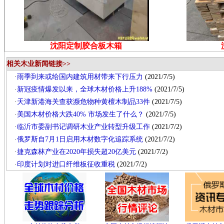
沈阳定制胶合板木箱
相关木业新闻链接>>
·
雨季到来或给国内建筑用材带来下行压力
(2021/7/5)
·
新冠疫情爆发以来，全球木材价格上升188%
(2021/7/5)
·
天津新港海关查获濒危物种黄檀木制品33件
(2021/7/5)
·
美国木材价格大跌40% 市场发生了什么？
(2021/7/5)
·
临沂市委副书记调研木业产业转型升级工作
(2021/7/2)
·
俄罗斯自7月1日启用木材数字化追踪系统
(2021/7/2)
·
捷克森林产业在2020年损失超20亿美元
(2021/7/2)
·
印度计划对进口纤维板征收重税
(2021/7/2)