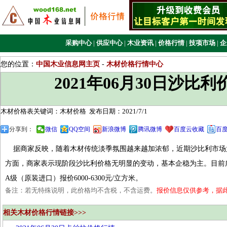
采购中心
|
供应中心
|
木业资讯
|
价格行情
|
技项市场
|
企
您的位置：
中国木业信息网主页
-
木材价格行情中心
2021年06月30日沙比
木材价格表关键词：木材价格
发布日期：2021/7/1
分享到：
微信
QQ空间
新浪微博
腾讯微博
百度云收藏
百
据商家反映，随着木材传统淡季氛围越来越加浓郁，近期沙比利市场
方面，商家表示现阶段沙比利价格无明显的变动，基本企稳为主。目前广东
A级（原装进口）报价6000-6300元/立方米。
备注：若无特殊说明，此价格均不含税，不含运费。
报价信息仅供参考，据
相关木材价格行情链接>>>