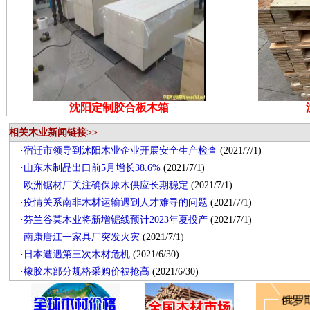
沈阳定制胶合板木箱
相关木业新闻链接>>
·
宿迁市领导到沭阳木业企业开展安全生产检查
(2021/7/1)
·
山东木制品出口前5月增长38.6%
(2021/7/1)
·
欧洲锯材厂关注确保原木供应长期稳定
(2021/7/1)
·
疫情关系南非木材运输遇到人才难寻的问题
(2021/7/1)
·
芬兰谷莫木业将新增锯线预计2023年夏投产
(2021/7/1)
·
南康唐江一家具厂突发火灾
(2021/7/1)
·
日本遭遇第三次木材危机
(2021/6/30)
·
橡胶木部分规格采购价被抢高
(2021/6/30)