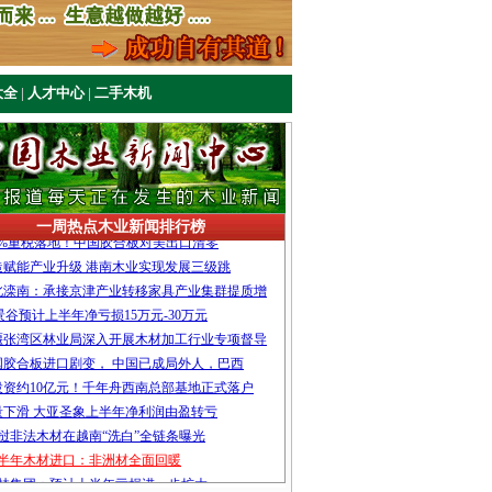
大全
|
人才中心
|
二手木机