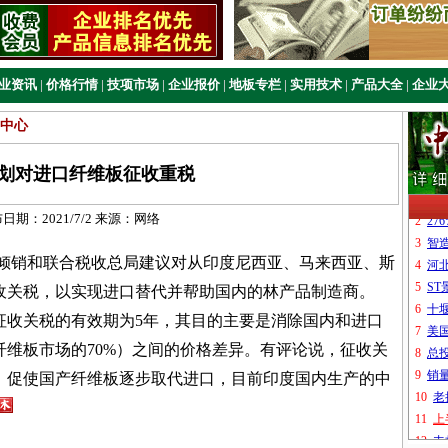
业资讯
|
价格行情
|
技项市场
|
企业报价
|
地板专栏
|
实用技术
|
产品大全
|
企业
中心
划对进口纤维板征收重税
布日期：
2021/7/2
来源：
网络
销和联合税收总局建议对从印度尼西亚、马来西亚、斯
收关税，以实现进口替代并帮助国内的林产品制造商。
收关税的有效期为5年，其目的主要是消除国内和进口
维板市场的70%）之间的价格差异。有评论说，征收关
，促使国产纤维板逐步取代进口，目前印度国内生产的中