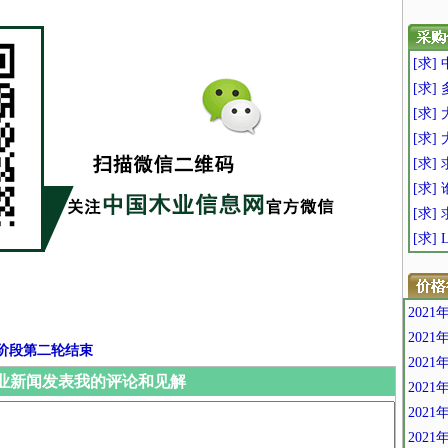
[求]
[求]
[求] 
[求
[求]
[求]
[求]
[求]
202
202
阶段第二轮结束
202
业新闻发表我的评论和见解
202
202
202