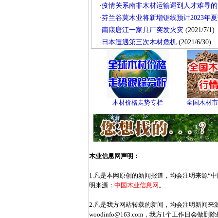
·
疫情关系南非木材运输遇到人才难寻的
·
芬兰谷莫木业将新增锯线预计2023年
·
南康唐江一家具厂突发火灾
(2021/7/1)
·
日本遭遇第三次木材危机
(2021/6/30)
木材价格走势专栏
全国木材市
木业信息网声明：
1.凡是本网原创的新闻报道，均会注明来源“
明来源：
中国木业信息网
。
2.凡是我方网站转载的新闻，均会注明新闻
woodinfo@163.com，我方1个工作日会做删