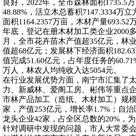
良好，2022年，全市森林面积1735.
48.88%，活立木总蓄积7147.3334
面积1164.2357万亩，木材产量693.5
年底，登记在册木材加工类企业2000
月，全市花卉苗木产值超35亿元，林
值超68亿元；发展林下经济面积182.
值完成51.60亿元，占年度任务的60.71
万人，林农人均纯收入达5054元。
在行业发展优势方面，南宁市汇集了
力、新威林、爱阁工房、彬伟等重点企业
市林产品加工（造纸、木材加工）规模
家，产值253亿元，增长率1.7%；自
龙头企业42家，占全区总数的20%，为
针对调研中发现的问题，市人大常委