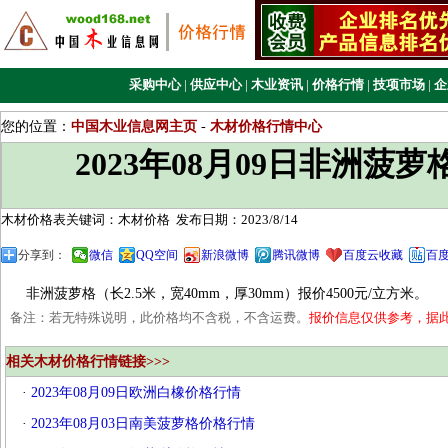
采购中心
|
供应中心
|
木业资讯
|
价格行情
|
技项市场
|
企
您的位置：
中国木业信息网主页
-
木材价格行情中心
2023年08月09日非洲菠
木材价格表关键词：木材价格
发布日期：2023/8/14
分享到：
微信
QQ空间
新浪微博
腾讯微博
百度云收藏
百
非洲菠萝格（长2.5米，宽40mm，厚30mm）报价4500元/立方米。
备注：若无特殊说明，此价格均不含税，不含运费。
报价信息仅供参考，据
相关木材价格行情链接>>>
·
2023年08月09日欧洲白橡价格行情
·
2023年08月03日南美菠萝格价格行情