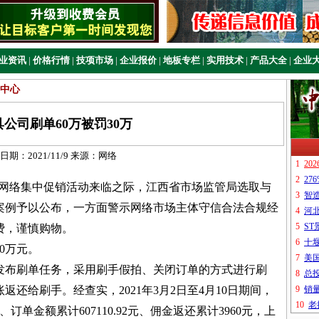
业资讯
|
价格行情
|
技项市场
|
企业报价
|
地板专栏
|
实用技术
|
产品大全
|
企业
中心
公司刷单60万被罚30万
日期：
2021/11/9
来源：
网络
" 网络集中促销活动来临之际，江西省市场监管局选取与
案例予以公布，一方面警示网络市场主体守信合法合规经
费，谨慎购物。
0万元。
发布刷单任务，采用刷手假拍、关闭订单的方式进行刷
还给刷手。经查实，2021年3月2日至4月10日期间，
订单金额累计607110.92元、佣金返还累计3960元，上