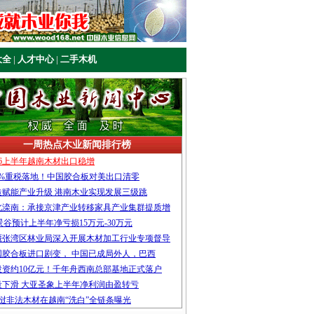
大全
|
人才中心
|
二手木机