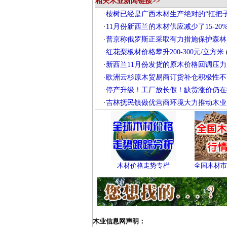
相关木业新闻链接>>
·
桉树已经是广西木材生产绝对的“扛把子
·
11月份新西兰的木材供应减少了15-20
·
普京称俄罗斯正采取有力措施保护森林
·
红花梨板材价格攀升200-300元/立方米
(
·
新西兰11月份发货的原木价格回调压力
·
欧洲云杉原木贸易商订货补仓积极性不
·
停产升级！工厂放长假！缺货涨价仍在
·
吉林抚民镇做优营商环境大力推动木业
木材价格走势专栏
全国木材市
木业信息网声明：