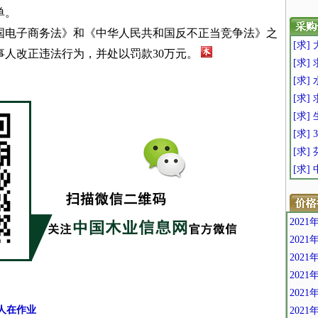
单。
国电子商务法》和《中华人民共和国反不正当竞争法》之
[求
人改正违法行为，并处以罚款30万元。
[求] 
[求]
[求]
[求]
[求]
[求]
[求]
202
202
202
202
202
人在作业
202