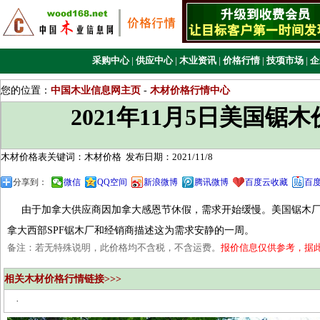
采购中心
|
供应中心
|
木业资讯
|
价格行情
|
技项市场
|
企
您的位置：
中国木业信息网主页
-
木材价格行情中心
2021年11月5日美国锯
木材价格表关键词：木材价格
发布日期：2021/11/8
分享到：
微信
QQ空间
新浪微博
腾讯微博
百度云收藏
百
由于加拿大供应商因加拿大感恩节休假，需求开始缓慢。美国锯木厂报告
拿大西部SPF锯木厂和经销商描述这为需求安静的一周。
备注：若无特殊说明，此价格均不含税，不含运费。
报价信息仅供参考，据
相关木材价格行情链接>>>
·