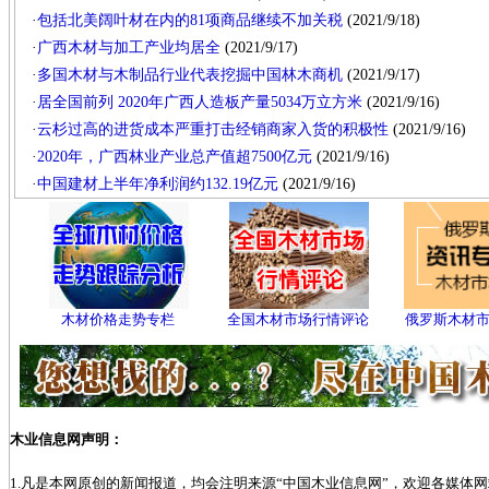
·
包括北美阔叶材在内的81项商品继续不加关税
(2021/9/18)
·
广西木材与加工产业均居全
(2021/9/17)
·
多国木材与木制品行业代表挖掘中国林木商机
(2021/9/17)
·
居全国前列 2020年广西人造板产量5034万立方米
(2021/9/16)
·
云杉过高的进货成本严重打击经销商家入货的积极性
(2021/9/16)
·
2020年，广西林业产业总产值超7500亿元
(2021/9/16)
·
中国建材上半年净利润约132.19亿元
(2021/9/16)
木材价格走势专栏
全国木材市场行情评论
俄罗斯木材
木业信息网声明：
1.凡是本网原创的新闻报道，均会注明来源“中国木业信息网”，欢迎各媒体