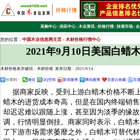
采购中心
|
供应中心
|
木业资讯
|
价格行情
|
技项市场
|
企
您的位置：
中国木业信息网主页
-
木材价格行情中心
2021年9月10日美国白
木材价格表关键词：木材价格
发布日期：2021/9/14
分享到：
微信
QQ空间
新浪微博
腾讯微博
百度云收藏
百
据商家反映，受到上游白蜡木价格不断上
蜡木的进货成本奇高，但是在国内终端销售
却迟迟难以跟随上涨，甚至因为淡季的缘故
调，行情明显倒挂。商家同时表示，白蜡木
了下游市场需求萎靡之外，白蜡木可替代材