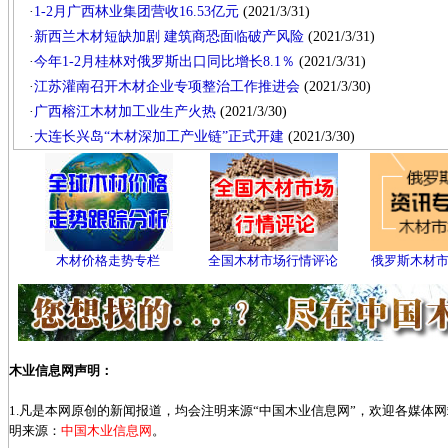
·
1-2月广西林业集团营收16.53亿元
(2021/3/31)
·
新西兰木材短缺加剧 建筑商恐面临破产风险
(2021/3/31)
·
今年1-2月桂林对俄罗斯出口同比增长8.1％
(2021/3/31)
·
江苏灌南召开木材企业专项整治工作推进会
(2021/3/30)
·
广西榕江木材加工业生产火热
(2021/3/30)
·
大连长兴岛“木材深加工产业链”正式开建
(2021/3/30)
木材价格走势专栏
全国木材市场行情评论
俄罗斯木材
木业信息网声明：
1.凡是本网原创的新闻报道，均会注明来源“中国木业信息网”，欢迎各媒体
明来源：
中国木业信息网
。