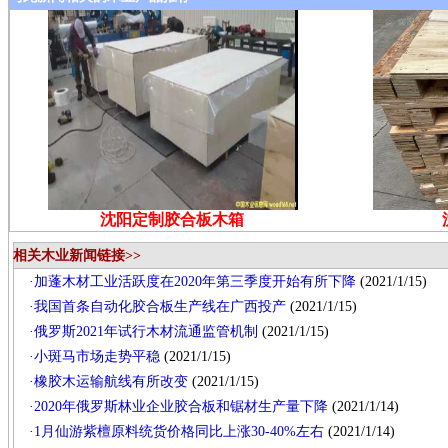
沈阳定制胶合板木箱
相关木业新闻链接>>
·
加蓬木材工业活跃度在2020年第三季度开始有所下降
(2021/1/15)
·
我国首条自动化胶合板生产线在广西投产
(2021/1/15)
·
俄罗斯2021年试行木材流通监管机制
(2021/1/15)
·
小斑马市场走势平稳
(2021/1/15)
·
橡胶木运输航线有所改变
(2021/1/15)
·
2020年俄罗斯林业企业胶合板和锯材生产量下降
(2021/1/14)
·
1月仙游紫檀原料统货价格同比上涨30-40%左右
(2021/1/14)