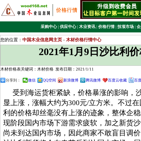
采购中心
|
供应中心
|
木业资讯
|
价格行情
|
技项市场
|
企
您的位置：
中国木业信息网主页
-
木材价格行情中心
2021年1月9日沙比利
木材价格表关键词：木材价格
发布日期：2021/1/11
分享到：
微信
QQ空间
新浪微博
腾讯微博
百度云收藏
百
受到海运货柜紧缺，价格暴涨的影响，沙
显上涨，涨幅大约为300元/立方米。不过
利的价格却丝毫没有上涨的迹象，整体企稳
现阶段国内市场下游需求疲软，加之新货沙
尚未到达国内市场，因此商家不敢盲目调价