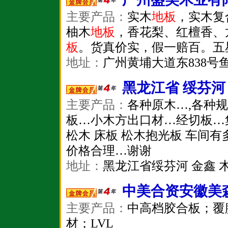
主要产品：
实木
地板
，实木复
柚木
地板
，香花梨、红檀香、
板
。货真价实，假一赔百。五
地址：
广州黄埔大道东838号
黑龙江省 绥芬河
主要产品：
各种原木…,各种
板…小木方出口材…经切板…
松木 床板 松木抱光板 车间有
价格合理…谢谢
地址：
黑龙江省绥芬河 金鑫 
中美合资安徽美
主要产品：
中高档胶合板；覆
材；LVL