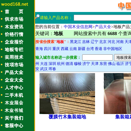
请输入产品名称：
您的当前位置：
中国木业信息网
>
产品大全
>地板产品
关键词：
地板
网站搜索中共有
6688
个查
按省份搜索"
地板
"：
黑龙江
吉林
辽宁
北京
河北
河南
天
青海
四川
重庆
西藏
云南
新疆
台湾
香港
非中国地区
输入城市名称进一步搜索：
州
大连
深圳
杭州
德清
穆棱
济宁
天津
东营
佛山
临沂
济
安
武汉
珲春
覆膜竹木集装箱地
集装箱