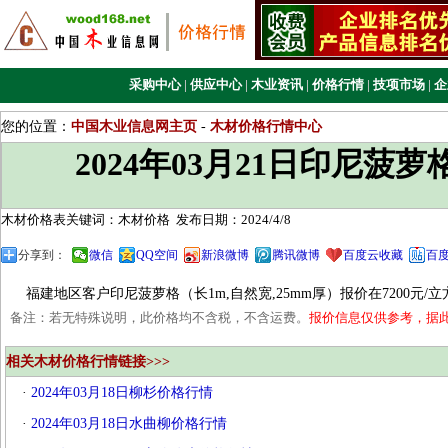
采购中心
|
供应中心
|
木业资讯
|
价格行情
|
技项市场
|
企
您的位置：
中国木业信息网主页
-
木材价格行情中心
2024年03月21日印尼菠
木材价格表关键词：木材价格
发布日期：2024/4/8
分享到：
微信
QQ空间
新浪微博
腾讯微博
百度云收藏
百
福建地区客户印尼菠萝格（长1m,自然宽,25mm厚）报价在7200元/立
备注：若无特殊说明，此价格均不含税，不含运费。
报价信息仅供参考，据
相关木材价格行情链接>>>
·
2024年03月18日柳杉价格行情
·
2024年03月18日水曲柳价格行情