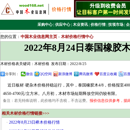
采购中心
|
供应中心
|
木业资讯
|
价格行情
|
技项市场
|
企
您的位置：
中国木业信息网主页
-
木材价格行情中心
2022年8月24日泰国橡
木材价格表关键词：木材价格
发布日期：2022/8/25
分享到：
微信
QQ空间
新浪微博
腾讯微博
百度云收藏
百
近日板材·硬杂木价格持稳运行，其中，泰国橡胶木4/8，价格报至4000-4
4650-4700元/立方米。八月初，木材市场短期释放空间仍较有限。
备注：若无特殊说明，此价格均不含税，不含运费。
报价信息仅供参考，据
相关木材价格行情链接>>>
·
2022年8月23日榉木价格行情