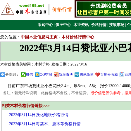
采购中心
|
供应中心
|
木业资讯
|
价格行情
|
技项市场
|
企
您的位置：
中国木业信息网主页
-
木材价格行情中心
2022年3月14日赞比亚小
木材价格表关键词：木材价格
发布日期：2022/3/16
分享到：
微信
QQ空间
新浪微博
腾讯微博
百度云收藏
百
目前广东市场赞比亚小巴花长2-4m、厚5cm、A级，报价13000-1400
备注：若无特殊说明，此价格均不含税，不含运费。
报价信息仅供参考，据
相关木材价格行情链接>>>
·
2022年3月14日强化地板价格行情
·
2022年3月14日海棠木、唐木等价格行情