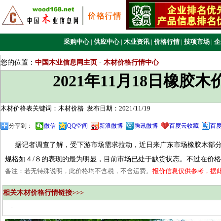
采购中心
|
供应中心
|
木业资讯
|
价格行情
|
技项市场
|
企
您的位置：
中国木业信息网主页
-
木材价格行情中心
2021年11月18日橡胶
木材价格表关键词：木材价格
发布日期：2021/11/19
分享到：
微信
QQ空间
新浪微博
腾讯微博
百度云收藏
百
据记者调查了解，受下游市场需求拉动，近日来广东市场橡胶木部分
规格如４/８的表现的最为明显，目前市场已处于缺货状态。不过在价
备注：若无特殊说明，此价格均不含税，不含运费。
报价信息仅供参考，据
相关木材价格行情链接>>>
·