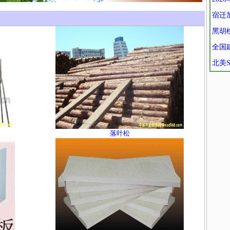
宿迁
黑胡
全国
北美
落叶松