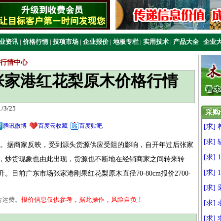
业资讯
|
价格行情
|
技项市场
|
企业报价
|
地板专栏
|
实用技术
|
产品大全
|
企业
行情中心
4日张家港红花梨原木价格行情
3/25
腾讯微博
百度云收藏
百度贴吧
[求]
[求] 
。据商家反映，受到源头货源供应受阻的影响，自开年过后张家
[求] 
，炒货现象也由此出现，货源也不断地在经销商家之间转来转
[求] 
目前广东市场张家港刚果红花梨原木直径70-80cm报价2700-
[求]
含运费。
报价信息仅供参考，据此操作，风险自负！
[求]
[求]