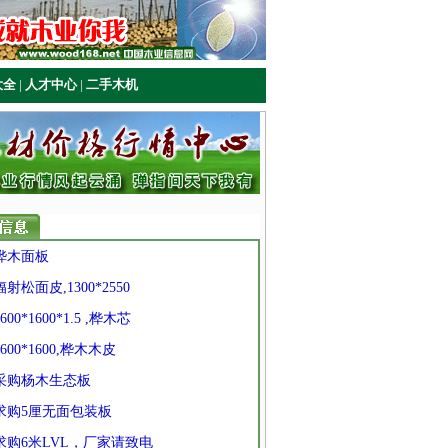
大全
|
人才中心
|
二手木机
 桦木面板
辐射松面皮,1300*2550
1600*1600*1.5 ,桦木芯
1600*1600,桦木木皮
 采购杨木生态板
 求购5厘无面包装板
 求购6米LVL，厂家请致电