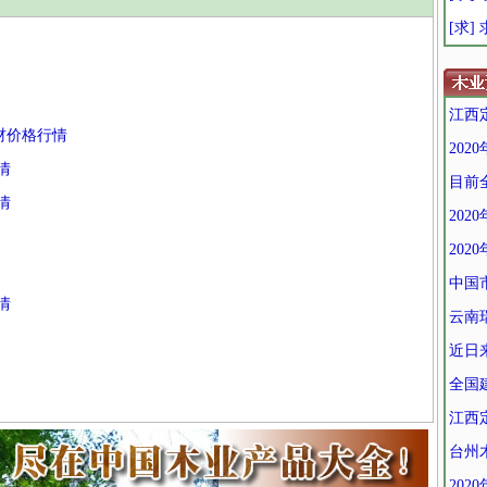
[求]
江西
级材价格行情
202
情
目前
情
202
20
中国
情
云南
近日
全国
江西
台州
202