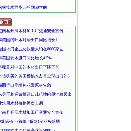
 求购按木面皮30丝到50丝的
定南县开展木材加工厂交通安全宣传
0年美国阔叶木对华出口同比增长1.
全国木门企业总数量大约在8000家左
0年美国软木进口同比增长4.5%
20年秘鲁对中国的木材出口下降了36
市场购买的美国樱桃木占其全球出口的8
瑞丽等口岸缅甸花梨原材告急
来关于刺猬紫檀进口规范性问题消息频出
建筑用木材价格再次上调
定南县开展木材加工厂交通安全宣传
木制品企业首单 “贷款码”业务落地
0年德国软木砍伐量高达近5000万