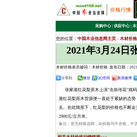
采购中心
|
供应中心
|
木
您的位置：
中国木业信息网主页
-
木材价格
2021年3月2
木材价格表关键词：木材价格
发布日期：2021/
分享到：
微信
QQ空间
新浪微博
张家港红花梨原木上演“击鼓传花”戏码
港红花梨原木货源便一直处于紧缺的态势
去。在此情形下，红花梨的价格也不断走升。
2900元/立方米。
备注：若无特殊说明，此价格均不含税，不