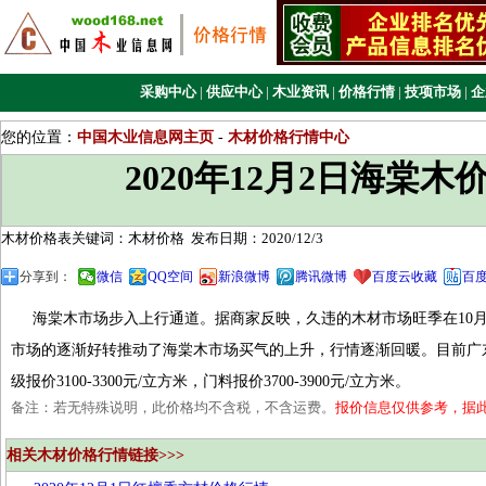
采购中心
|
供应中心
|
木业资讯
|
价格行情
|
技项市场
|
企
您的位置：
中国木业信息网主页
-
木材价格行情中心
2020年12月2日海棠木
木材价格表关键词：木材价格
发布日期：2020/12/3
分享到：
微信
QQ空间
新浪微博
腾讯微博
百度云收藏
百
海棠木市场步入上行通道。据商家反映，久违的木材市场旺季在10月
市场的逐渐好转推动了海棠木市场买气的上升，行情逐渐回暖。目前广东市
级报价3100-3300元/立方米，门料报价3700-3900元/立方米。
备注：若无特殊说明，此价格均不含税，不含运费。
报价信息仅供参考，据
相关木材价格行情链接>>>