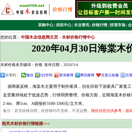
采购中心
|
供应中心
|
木业资讯
|
价格行情
|
技项市场
|
企
您的位置：
中国木业信息网主页
-
木材价格行情中心
2020年04月30日海棠
木材价格表关键词：价格
发布日期：2020/5/4
分享到：
微信
QQ空间
新浪微博
腾讯微博
百度云收藏
百
据商家反映，海棠木主要用于制作家具，但在目前下游家具厂家复工
走货量持续处于低迷态势，行情弱势整理。价格方面，近期海棠木价格
2-4m、厚5cm、A级报价3100-3300元/立方米。
备注：若无特殊说明，此价格均不含税，不含运费。
报价信息仅供参考，据
相关木材价格行情链接>>>