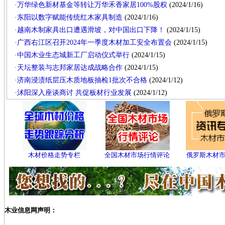
·
万华绿色新材基金等转让万华禾香家居100%股权
(2024/1/16)
·
东阳以数字赋能传统红木家具制造
(2024/1/16)
·
越南木制家具出口遭遇滑坡，对中国出口下降！
(2024/1/15)
·
广西右江区召开2024年一季度木材加工安全布置会
(2024/1/15)
·
中国木业生态城新工厂启动仪式举行
(2024/1/15)
·
天坛整装与志邦家居达成战略合作
(2024/1/15)
·
济南浸渍纸层压木质地板抽检1批次不合格
(2024/1/12)
·
沭阳深入座谈商讨 共促板材行业发展
(2024/1/12)
木材价格走势专栏
全国木材市场行情评论
俄罗斯木材
木业信息网声明：