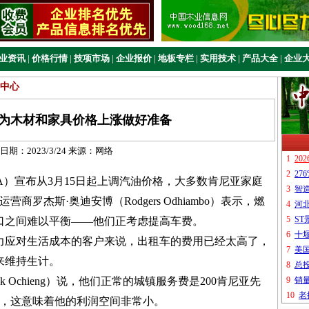
业资讯
|
价格行情
|
技项市场
|
企业报价
|
地板专栏
|
实用技术
|
产品大全
|
企业
中心
为木材和家具价格上涨做好准备
日期：
2023/3/24
来源：
网络
）宣布从3月15日起上调汽油价格，大多数肯尼亚家庭
营商罗杰斯·奥迪安博（Rodgers Odhiambo）表示，燃
口之间难以平衡——他们正考虑提高车费。
力应对生活成本的客户来说，出租车的费用已经太高了，
来维持生计。
ck Ochieng）说，他们正常的城镇服务费是200肯尼亚先
令，这意味着他的利润空间非常小。