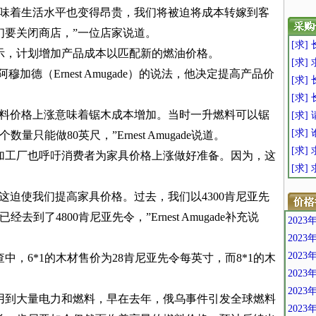
意味着生活水平也变得昂贵，我们将被迫将成本转嫁到客
们要关闭商店，”一位店家说道。
[求
示，计划增加产品成本以匹配新的燃油价格。
[求]
加德（Ernest Amugade）的说法，他决定提高产品价
[求]
[求]
燃料价格上涨意味着锯木成本增加。当时一升燃料可以锯
[求]
[求]
只能做80英尺，”Ernest Amugade说道。
[求] 
加工厂也呼吁消费者为家具价格上涨做好准备。因为，这
[求
这迫使我们提高家具价格。过去，我们以4300肯尼亚先
到了4800肯尼亚先令，”Ernest Amugade补充说
202
202
202
，6*1的木材售价为28肯尼亚先令每英寸，而8*1的木
202
202
用到大量电力和燃料，早在去年，俄乌事件引发全球燃料
202