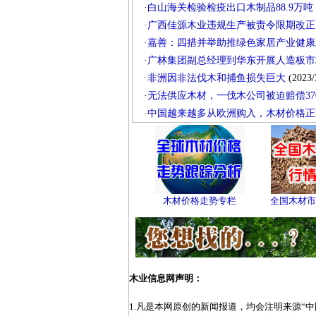
·
白山海关检验检疫出口木制品88.9万吨
·
广西佳源木业违规生产被责令限期改正
·
嘉善：四措并举助推绿色家居产业健康
·
广林集团副总经理到华东开展人造板市
·
非洲因非法伐木和捕鱼损失巨大
(2023/
·
无法供应木材，一伐木公司被迫赔偿37
·
中国越来越多从欧洲购入，木材价格正
木材价格走势专栏
全国木材市
木业信息网声明：
1.凡是本网原创的新闻报道，均会注明来源“