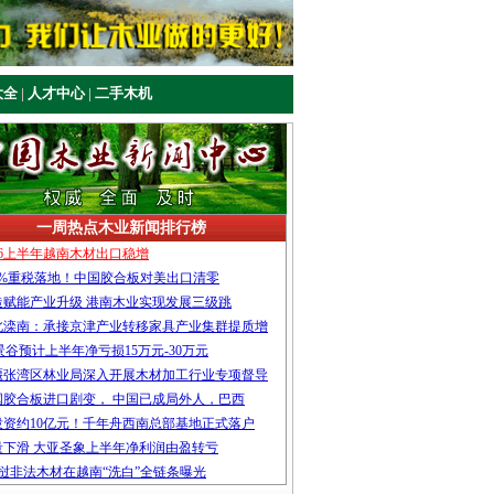
大全
|
人才中心
|
二手木机