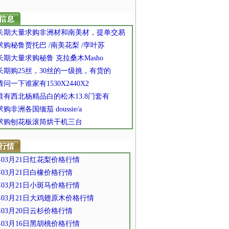
] 长期大量求购非洲材和南美材，提单交易
 求购秘鲁贾托巴 /南美花梨 /孪叶苏
 长期大量求购秘鲁 克拉桑木Masho
 长期购25丝，30丝的一级挑，有货的
 请问一下谁家有1530X2440X2
 谁有西北杨精品白的松木13.8门套有
求购非洲各国缅茄 doussie/a
] 求购刨花板滚筒烘干机三台
3年03月21日红花梨价格行情
3年03月21日白橡价格行情
3年03月21日小斑马价格行情
3年03月21日大鸡翅原木价格行情
3年03月20日云杉价格行情
3年03月16日黑胡桃价格行情