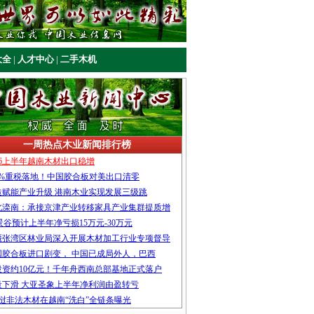
大全
|
人才中心
|
二手木机