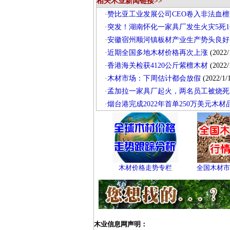
相关木业新闻链接>>
·
赞比亚工业发展公司CEO卷入非法血檀
·
突发！湖南怀化一家具厂发生火灾5死1
·
安徽宿州顺河镇板材产业生产势头良好
·
近期全国多地木材价格再次上涨
(2022/
·
香港海关检获4120公斤紫檀木材
(2022/
·
木材市场：下周估计都会放假
(2022/1/
·
孟加拉一家具厂起火，两名员工被烧死
·
烟台港完成2022年首单250万美元木
木材价格走势专栏
全国木材市
木业信息网声明：