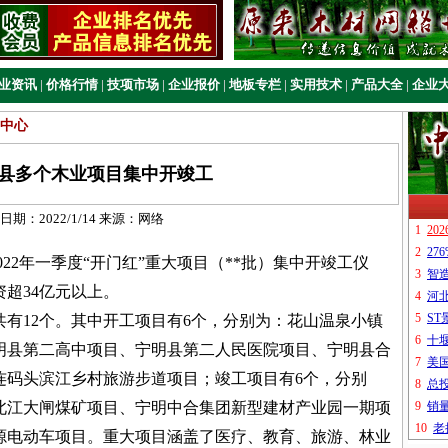
业资讯
|
价格行情
|
技项市场
|
企业报价
|
地板专栏
|
实用技术
|
产品大全
|
企业
中心
县多个木业项目集中开竣工
日期：
2022/1/14
来源：
网络
22年一季度“开门红”重大项目（**批）集中开竣工仪
资超34亿元以上。
有12个。其中开工项目有6个，分别为：花山温泉小镇
明县第二高中项目、宁明县第二人民医院项目、宁明县合
连码头滨江乡村旅游步道项目；竣工项目有6个，分别
北江大闸煤矿项目、宁明中合集团新型建材产业园一期项
源电动车项目。重大项目涵盖了医疗、教育、旅游、林业