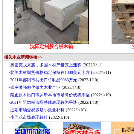
沈阳定制胶合板木箱
相关木业新闻链接>>
·
奥密克戎来袭，多国木材产量笼上迷雾
(2022/1/11)
·
北美木材期货价格稳定保持在1000美元上方
(2022/1/11)
·
2021年邵阳市共出口竹制品9083万元
(2022/1/10)
·
崇左做强做优做尖木业产业
(2022/1/10)
·
禁止原木出口俄罗斯本地市场降价或将来临
(2022/1/10)
·
2021年阻燃板市场整体表现较为平淡
(2022/1/10)
·
近期市场交易多是小批量补料
(2022/1/10)
·
小巴花市场表现较佳
(2022/1/10)