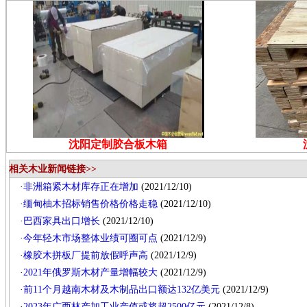
沈阳定制胶合板木箱
相关木业新闻链接>>
·
非洲箱紧木材库存正在增加
(2021/12/10)
·
缅甸柚木招标销售价格价格走稳
(2021/12/10)
·
巴西家具出口增长
(2021/12/10)
·
今年轻木市场整体业绩可圈可点
(2021/12/9)
·
橡胶木拼板厂提前放假呼声高
(2021/12/9)
·
2021年俄罗斯木材产量增幅较大
(2021/12/9)
·
前11个月越南木材及木制品出口额达132亿美元
(2021/12/9)
·
2023年广西林产加工业产值或将超2500亿元
(2021/12/8)