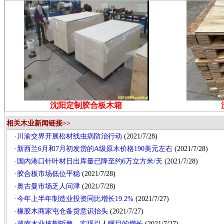
沈阳定制胶合板木箱
相关木业新闻链接>>
·
川渝交界开展松材线虫病防治行动
(2021/7/28)
·
新西兰6月和7月初发货的A级原木价格190美元左右
(2021/7/28)
·
国内港口针叶材日出库量已降至约6万立方米/天
(2021/7/28)
·
胶合板市场低位平稳
(2021/7/28)
·
奥古曼市场乏人问津
(2021/7/28)
·
今年上半年制造业投资同比增长19.2%
(2021/7/27)
·
橡胶木商家屯仓备货意识抬头
(2021/7/27)
·
越南木业披荆斩棘，实现引人瞩目的增长
(2021/7/27)