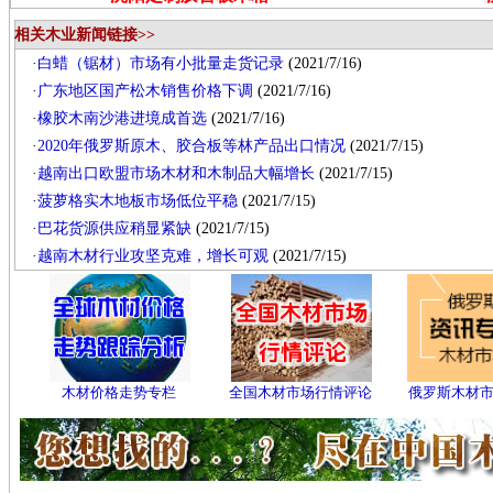
相关木业新闻链接>>
·
白蜡（锯材）市场有小批量走货记录
(2021/7/16)
·
广东地区国产松木销售价格下调
(2021/7/16)
·
橡胶木南沙港进境成首选
(2021/7/16)
·
2020年俄罗斯原木、胶合板等林产品出口情况
(2021/7/15)
·
越南出口欧盟市场木材和木制品大幅增长
(2021/7/15)
·
菠萝格实木地板市场低位平稳
(2021/7/15)
·
巴花货源供应稍显紧缺
(2021/7/15)
·
越南木材行业攻坚克难，增长可观
(2021/7/15)
木材价格走势专栏
全国木材市场行情评论
俄罗斯木材