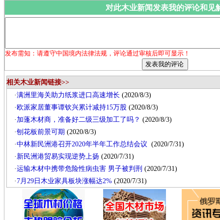
对此木业新闻发表我的评论和见
发布需知：请遵守中国境内法律法规，评论通过审核后即可显示！
相关木业新闻链接>>
·
满洲里海关助力纸浆进口高速增长
(2020/8/3)
·
欧派家居董事谭钦兴累计减持15万股
(2020/8/3)
·
加蓬木材商，准备好二级三级加工了吗？
(2020/8/3)
·
刨花板前景可期
(2020/8/3)
·
中林新民洲港召开2020年半年工作总结会议
(2020/7/31)
·
新民洲港贸易实现逆势上扬
(2020/7/31)
·
运输木材中携带危险性病虫害 男子被判刑
(2020/7/31)
·
7月29日木业家具板块涨幅达2%
(2020/7/31)