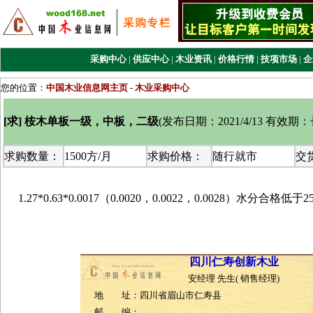
采购中心
|
供应中心
|
木业资讯
|
价格行情
|
技项市场
|
企
您的位置：
中国木业信息网主页
-
木业采购中心
[求] 桉木单板一级，中板，二级
(
发布日期：2021/4/13 有效期
求购数量：
1500方/月
求购价格：
随行就市
交
1.27*0.63*0.0017（0.0020，0.0022，0.0028）水分合格低于
四川仁寿创新木业
安经理 先生( 销售经理)
地 址：四川省眉山市仁寿县
邮 编：